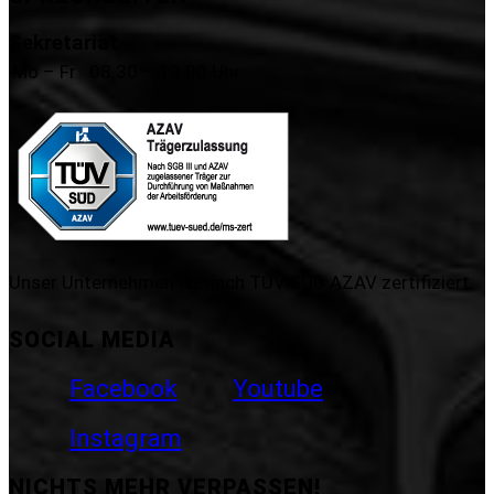
Sekretariat
Mo – Fr
08.30 – 13.00 Uhr
Unser Unternehmen ist nach TÜV SÜD AZAV zertifiziert.
SOCIAL MEDIA
Facebook
Youtube
Instagram
NICHTS MEHR VERPASSEN!