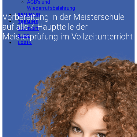
AGB's und
Wiederrufsbelehrung
Vorbereitung in der Meisterschule
SEMINARE
TERMINE
auf alle 4 Hauptteile der
KONTAKT
Meisterprüfung im Vollzeitunterricht
BLOG
LOGIN