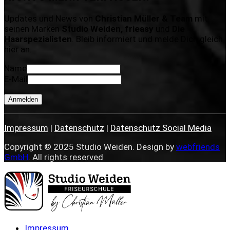
Updates und News von
Christian Müller & Team
mit
seinen Marken
Studio Weiden, frieasy
und
Die
Haarspezialisten
. Bleib informiert und melde Dich gleich
hier an.
Name
E-Mail
Anmelden
Impressum
|
Datenschutz
|
Datenschutz Social Media
Copyright © 2025 Studio Weiden. Design by
webfriends
GmbH
. All rights reserved
Impressum