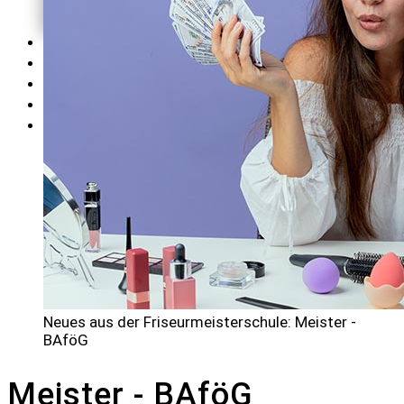
AGB's und
Wiederrufsbelehrung
SEMINARE
TERMINE
KONTAKT
BLOG
LOGIN
Neues aus der Friseurmeisterschule: Meister -
BAföG
Meister - BAföG