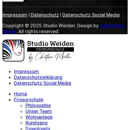
Impressum
|
Datenschutz
|
Datenschutz Social Media
Copyright © 2025 Studio Weiden. Design by
webfriends
GmbH
. All rights reserved
Impressum
Datenschutzerklärung
Datenschutz Social Media
Home
Friseurschule
Philosophie
Unser Team
Wohnanlage
Rundgang
Downloads