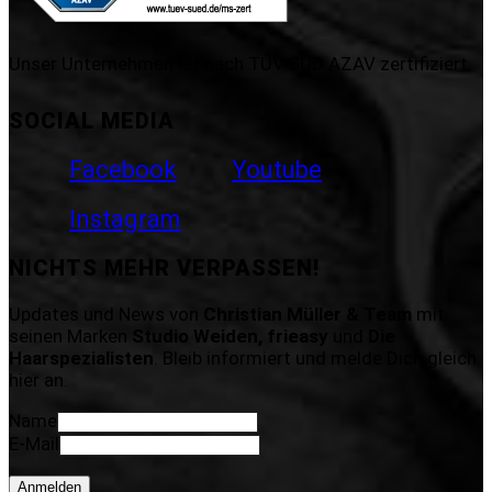
Unser Unternehmen ist nach TÜV SÜD AZAV zertifiziert.
SOCIAL MEDIA
Facebook
Youtube
Instagram
NICHTS MEHR VERPASSEN!
Updates und News von
Christian Müller & Team
mit
seinen Marken
Studio Weiden, frieasy
und
Die
Haarspezialisten
. Bleib informiert und melde Dich gleich
hier an.
Name
E-Mail
Anmelden