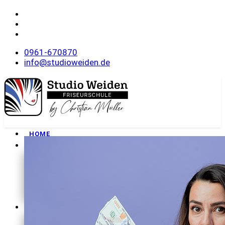
0961-670870
info@studioweiden.de
HOME
FRISEURSCHULE
Philosophie
Unser Team
Wohnanlage
Rundgang
Downloads
MEISTERKURSE
Onlineanmeldung