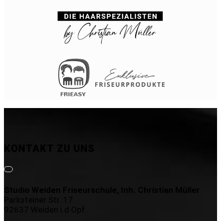
KONTAKT ZU UNS
Studio Weiden Friseurschule, Inh. Christian Müller
Parksteiner Str. 17
92637 Weiden i.d.Opf.