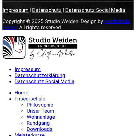
Impressum
|
Datenschutz
|
Datenschutz Social Media
Copyright © 2025 Studio Weiden. Design by
webfriends
GmbH
. All rights reserved
Impressum
Datenschutzerklärung
Datenschutz Social Media
Home
Friseurschule
Philosophie
Unser Team
Wohnanlage
Rundgang
Downloads
Meisterkurse