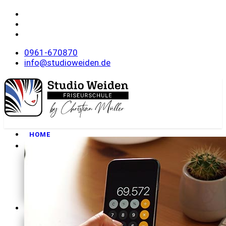
0961-670870
info@studioweiden.de
HOME
FRISEURSCHULE
Philosophie
Unser Team
Wohnanlage
Rundgang
Downloads
MEISTERKURSE
Onlineanmeldung