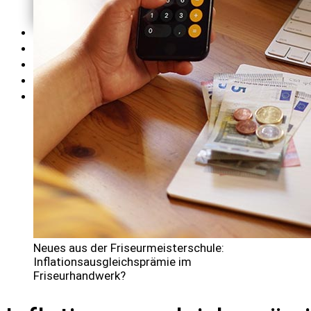
AGB's und
Wiederrufsbelehrung
SEMINARE
TERMINE
KONTAKT
BLOG
LOGIN
Neues aus der Friseurmeisterschule:
Inflationsausgleichsprämie im
Friseurhandwerk?