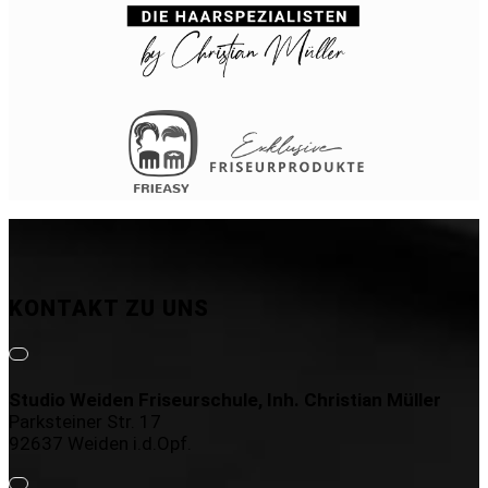
KONTAKT ZU UNS
Studio Weiden Friseurschule, Inh. Christian Müller
Parksteiner Str. 17
92637 Weiden i.d.Opf.