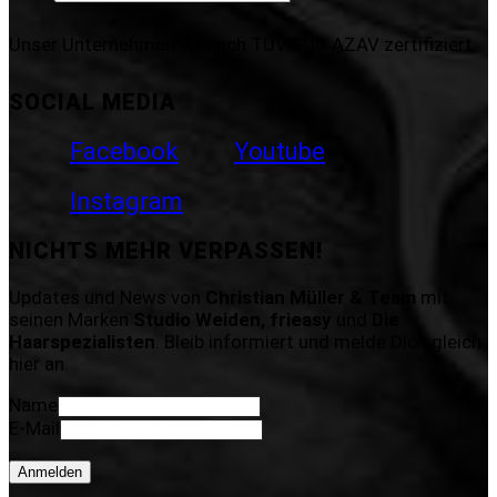
Unser Unternehmen ist nach TÜV SÜD AZAV zertifiziert.
SOCIAL MEDIA
Facebook
Youtube
Instagram
NICHTS MEHR VERPASSEN!
Updates und News von
Christian Müller & Team
mit
seinen Marken
Studio Weiden, frieasy
und
Die
Haarspezialisten
. Bleib informiert und melde Dich gleich
hier an.
Name
E-Mail
Anmelden