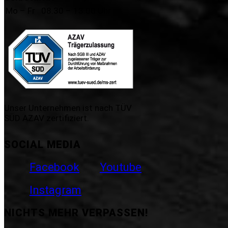
Mo – Fr
08.30 – 13.00 Uhr
Unser Unternehmen ist nach TÜV
SÜD AZAV zertifiziert.
SOCIAL MEDIA
Facebook
Youtube
Instagram
NICHTS MEHR VERPASSEN!