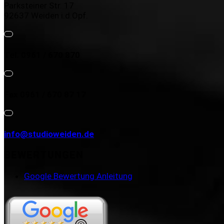
Parksteiner Str. 17
92637 Weiden i.d.Opf.
Tel. 0961 / 670 870
Fax 0961 / 670 87 17
info@studioweiden.de
BEWERTUNGEN
Google Bewertung Anleitung