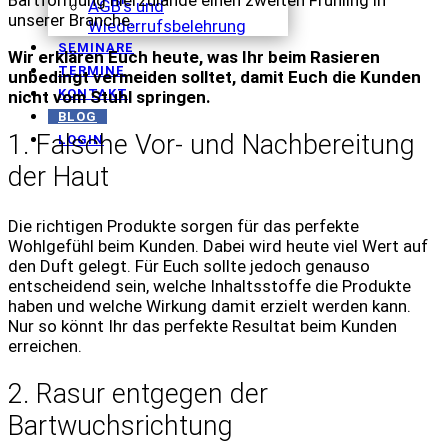
AGB's und
unserer Branche.
Wiederrufsbelehrung
SEMINARE
Wir erklären Euch heute, was Ihr beim Rasieren
TERMINE
unbedingt vermeiden solltet, damit Euch die Kunden
KONTAKT
nicht vom Stuhl springen.
BLOG
1. Falsche Vor- und Nachbereitung
LOGIN
der Haut
Die richtigen Produkte sorgen für das perfekte
Wohlgefühl beim Kunden. Dabei wird heute viel Wert auf
den Duft gelegt. Für Euch sollte jedoch genauso
entscheidend sein, welche Inhaltsstoffe die Produkte
haben und welche Wirkung damit erzielt werden kann.
Nur so könnt Ihr das perfekte Resultat beim Kunden
erreichen.
2. Rasur entgegen der
Bartwuchsrichtung