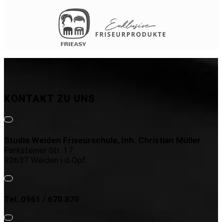
KONTAKT ZU UNS
Studio Weiden Friseurschule, Inh. Christian Müller
Parksteiner Str. 17
92637 Weiden i.d.Opf.
Tel. 0961 / 670 870