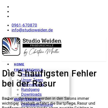
0961-670870
info@studioweiden.de
HOME
FRISEURSCHULE
Die 5 häufigsten Fehler
Philosophie
Unser Team
bei der Rasur
Wohnanlage
Rundgang
Downloads
Barber – die Herren werden in den Salons immer
MEISTERKURSE
wichtiger. Deshalb erfährt die Bartpflege, Rasur und
Onlineanmeldung
Bartformung hierzulande einen zweiten Frühling in