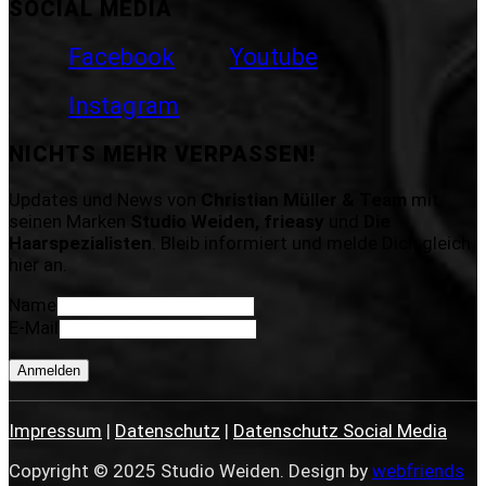
SOCIAL MEDIA
Facebook
Youtube
Instagram
NICHTS MEHR VERPASSEN!
Updates und News von
Christian Müller & Team
mit
seinen Marken
Studio Weiden, frieasy
und
Die
Haarspezialisten
. Bleib informiert und melde Dich gleich
hier an.
Name
E-Mail
Anmelden
Impressum
|
Datenschutz
|
Datenschutz Social Media
Copyright © 2025 Studio Weiden. Design by
webfriends