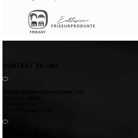
KONTAKT ZU UNS
Studio Weiden Friseurschule, Inh.
Christian Müller
Parksteiner Str. 17
92637 Weiden i.d.Opf.
Tel. 0961 / 670 870