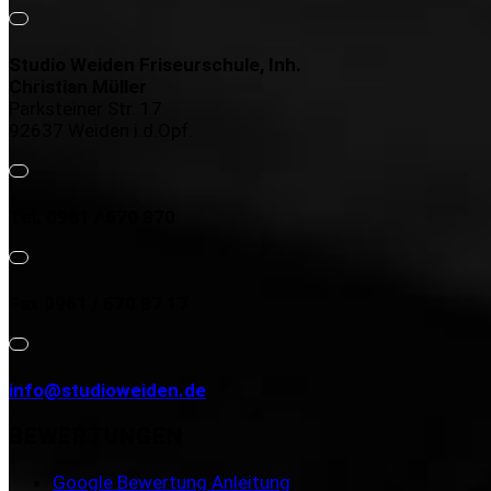
Studio Weiden Friseurschule, Inh.
Christian Müller
Parksteiner Str. 17
92637 Weiden i.d.Opf.
Tel. 0961 / 670 870
Fax 0961 / 670 87 17
info@studioweiden.de
BEWERTUNGEN
Google Bewertung Anleitung